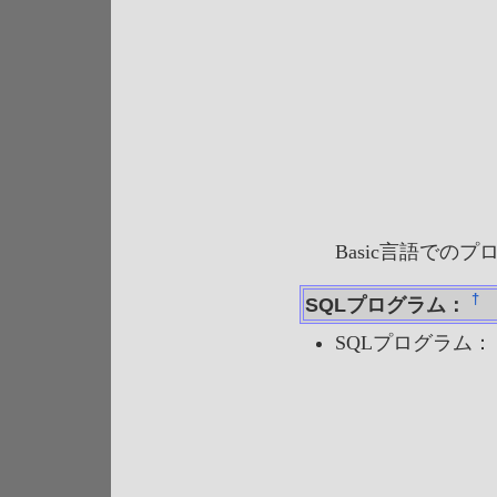
Basic言語での
†
SQLプログラム：
SQLプログラム：