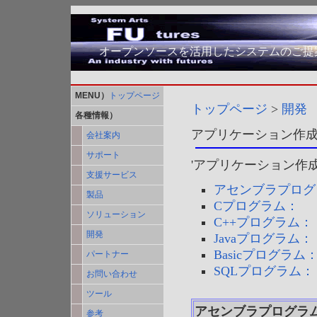
オープンソースを活用したシステムのご提
MENU）
トップページ
トップページ
>
開発
各種情報）
アプリケーション作
会社案内
サポート
'アプリケーション作
支援サービス
アセンブラプログ
製品
Cプログラム：
ソリューション
C++プログラム：
開発
Javaプログラム：
Basicプログラム
パートナー
SQLプログラム：
お問い合わせ
ツール
アセンブラプログラ
参考