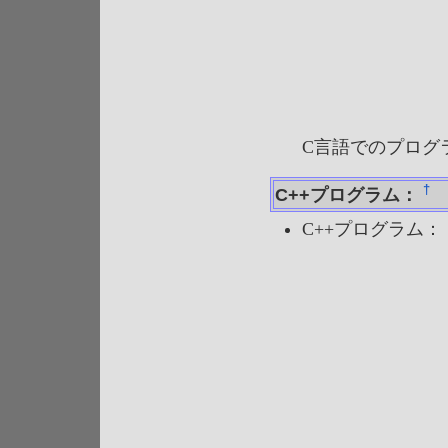
C言語でのプログ
†
C++プログラム：
C++プログラム：