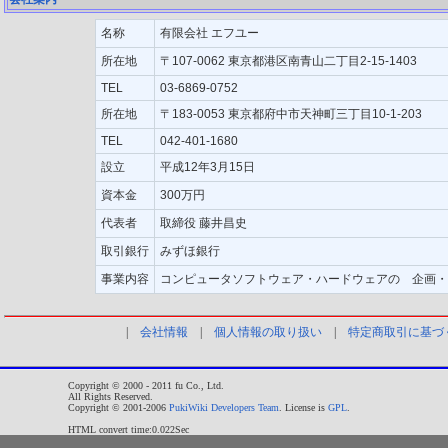
名称
有限会社 エフユー
所在地
〒107-0062 東京都港区南青山二丁目2-15-1403
TEL
03-6869-0752
所在地
〒183-0053 東京都府中市天神町三丁目10-1-203
TEL
042-401-1680
設立
平成12年3月15日
資本金
300万円
代表者
取締役 藤井昌史
取引銀行
みずほ銀行
事業内容
コンピュータソフトウェア・ハードウェアの 企画・
|
会社情報
|
個人情報の取り扱い
|
特定商取引に基づ
Copyright © 2000 - 2011 fu Co., Ltd.
All Rights Reserved.
Copyright © 2001-2006
PukiWiki Developers Team
. License is
GPL
.
HTML convert time:0.022Sec