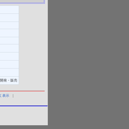
開発・販売
く表示
|