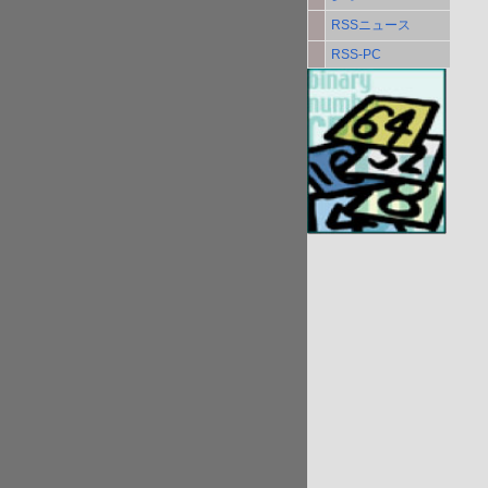
RSSニュース
RSS-PC